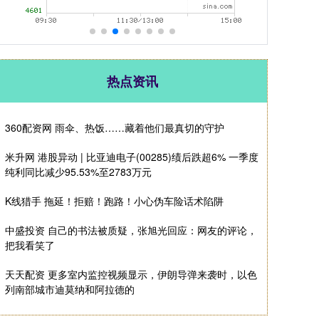
热点资讯
360配资网 雨伞、热饭……藏着他们最真切的守护
米升网 港股异动 | 比亚迪电子(00285)绩后跌超6% 一季度
纯利同比减少95.53%至2783万元
K线猎手 拖延！拒赔！跑路！小心伪车险话术陷阱
中盛投资 自己的书法被质疑，张旭光回应：网友的评论，
把我看笑了
天天配资 更多室内监控视频显示，伊朗导弹来袭时，以色
列南部城市迪莫纳和阿拉德的