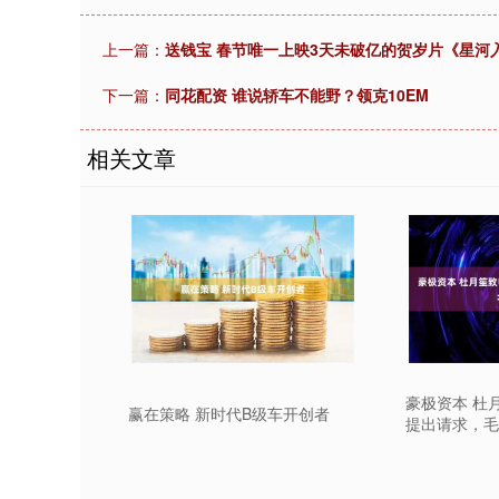
上一篇：
送钱宝 春节唯一上映3天未破亿的贺岁片《星河
下一篇：
同花配资 谁说轿车不能野？领克10EM
相关文章
豪极资本 杜
赢在策略 新时代B级车开创者
提出请求，毛