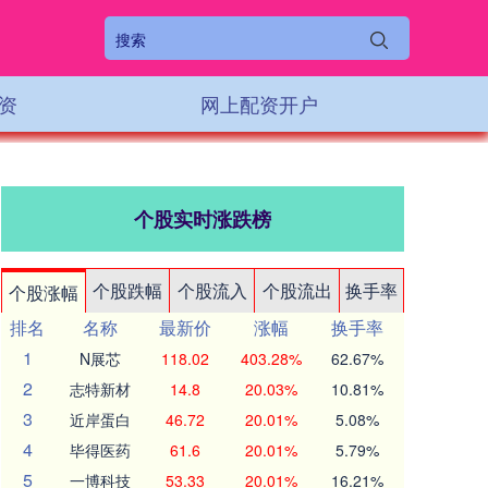
资
网上配资开户
个股实时涨跌榜
个股跌幅
个股流入
个股流出
换手率
个股涨幅
排名
名称
最新价
涨幅
换手率
1
N展芯
118.02
403.28%
62.67%
2
志特新材
14.8
20.03%
10.81%
3
近岸蛋白
46.72
20.01%
5.08%
4
毕得医药
61.6
20.01%
5.79%
5
一博科技
53.33
20.01%
16.21%