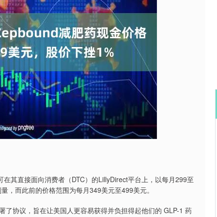
沪深300
4689.96
84.96
1.31%
38.65
0
接面向消费者（DTC）的LillyDirect平台上，以每月299至
剂量，而此前的价格范围为每月349美元至499美元。
了协议，旨在让美国人更容易获得并负担得起他们的 GLP-1 药