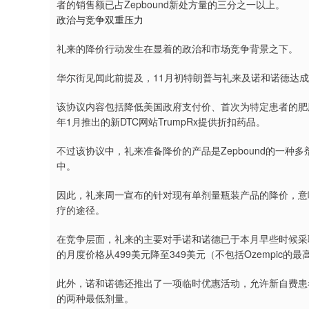
者的销售额已占Zepbound新处方量的三分之一以上。
政治与竞争双重压力
礼来的降价行动发生在显着的政治和市场竞争背景之下。
华尔街见闻此前提及，11月初特朗普与礼来及诺和诺德达成
该协议内容包括降低美国政府支付价、首次为特定患者的肥胖
年1月推出的新DTC网站TrumpRx提供折扣药品。
不过该协议中，礼来准备降价的产品是Zepbound的一
中。
因此，礼来周一宣布的针对现有单剂量瓶装产品的降价，意
疗的途径。
在竞争层面，礼来的主要对手诺和诺德已于本月早些时候采取行
的月度价格从499美元降至349美元（不包括Ozempic的
此外，诺和诺德还推出了一项临时优惠活动，允许新自费患者在治
的两种最低剂量。