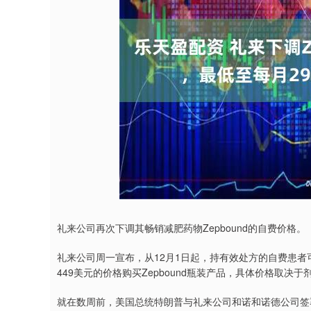
9.51
深证成指
14295.08
19.16
0.49%
1
礼来公司再次下调其畅销减肥药物Zepbound的自费价格。
礼来公司周一宣布，从12月1日起，持有效处方的自费患者可在其直
449美元的价格购买Zepbound瓶装产品，具体价格取决于
就在数周前，美国总统特朗普与礼来公司和诺和诺德公司签署