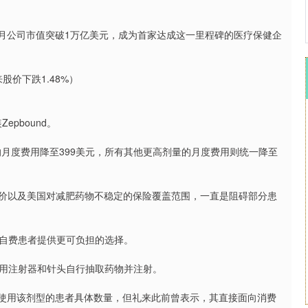
，上月公司市值突破1万亿美元，成为首家达成这一里程碑的医疗保健企
股价下跌1.48%）
epbound。
的月度费用降至399美元，所有其他更高剂量的月度费用则统一降至
昂的标价以及美国对减肥药物不稳定的保险覆盖范围，一直是阻碍部分患
自费患者提供更可负担的选择。
用注射器和针头自行抽取药物并注射。
楚使用该剂型的患者具体数量，但礼来此前曾表示，其直接面向消费