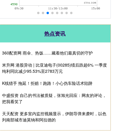
热点资讯
360配资网 雨伞、热饭……藏着他们最真切的守护
米升网 港股异动 | 比亚迪电子(00285)绩后跌超6% 一季度
纯利同比减少95.53%至2783万元
K线猎手 拖延！拒赔！跑路！小心伪车险话术陷阱
中盛投资 自己的书法被质疑，张旭光回应：网友的评论，
把我看笑了
天天配资 更多室内监控视频显示，伊朗导弹来袭时，以色
列南部城市迪莫纳和阿拉德的