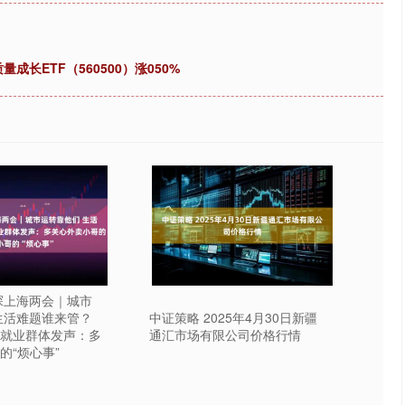
成长ETF（560500）涨050%
探上海两会｜城市
生活难题谁来管？
中证策略 2025年4月30日新疆
就业群体发声：多
通汇市场有限公司价格行情
的“烦心事”