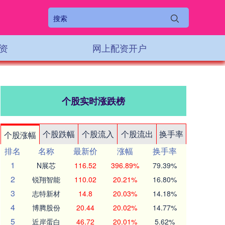
资
网上配资开户
个股实时涨跌榜
个股跌幅
个股流入
个股流出
换手率
个股涨幅
排名
名称
最新价
涨幅
换手率
1
N展芯
116.52
396.89%
79.39%
2
锐翔智能
110.02
20.21%
16.80%
3
志特新材
14.8
20.03%
14.18%
4
博腾股份
20.44
20.02%
14.77%
5
近岸蛋白
46.72
20.01%
5.62%