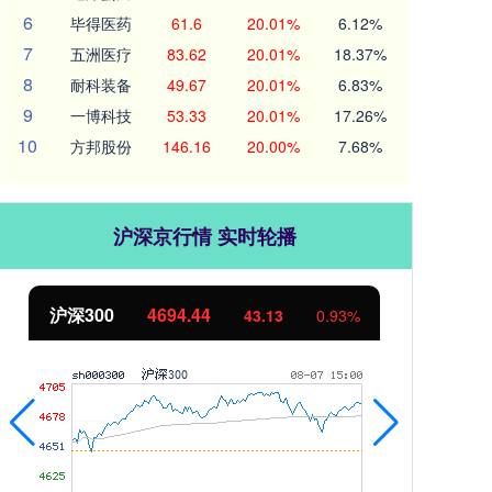
6
毕得医药
61.6
20.01%
6.12%
7
五洲医疗
83.62
20.01%
18.37%
8
耐科装备
49.67
20.01%
6.83%
9
一博科技
53.33
20.01%
17.26%
10
方邦股份
146.16
20.00%
7.68%
沪深京行情 实时轮播
00
4694.44
北证50
11
43.13
0.93%