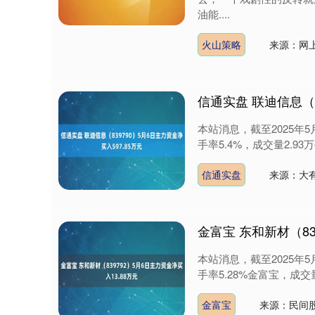
油能....
火山策略
来源：网
信通实盘 联迪信息（8
本站消息，截至2025年5月
手率5.4%，成交量2.93万
信通实盘
来源：大有
金富宝 东和新材（83
本站消息，截至2025年5月
深证成指
14311.01
9.68
1.02%
200.89
1
手率5.28%金富宝，成交量5.
金富宝
来源：民间