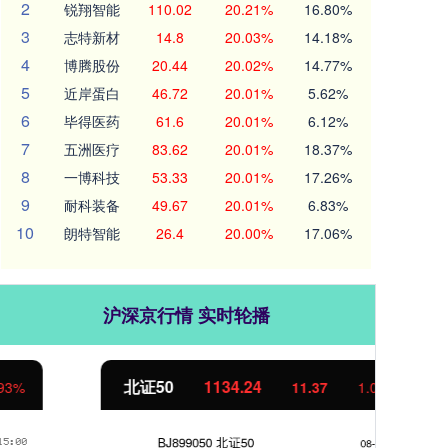
2
锐翔智能
110.02
20.21%
16.80%
3
志特新材
14.8
20.03%
14.18%
4
博腾股份
20.44
20.02%
14.77%
5
近岸蛋白
46.72
20.01%
5.62%
6
毕得医药
61.6
20.01%
6.12%
7
五洲医疗
83.62
20.01%
18.37%
8
一博科技
53.33
20.01%
17.26%
9
耐科装备
49.67
20.01%
6.83%
10
朗特智能
26.4
20.00%
17.06%
沪深京行情 实时轮播
北证50
1134.24
创
11.37
1.01%