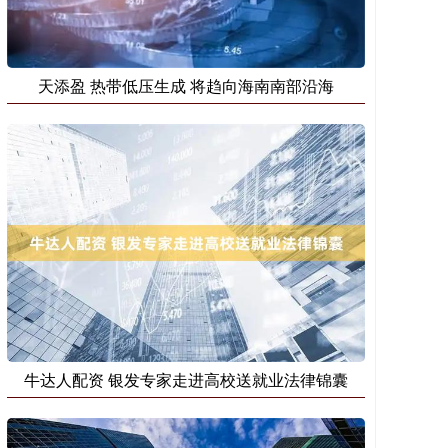
天添盈 热带低压生成 将趋向海南南部沿海
牛达人配资 银发专家走进高校送就业法律锦囊