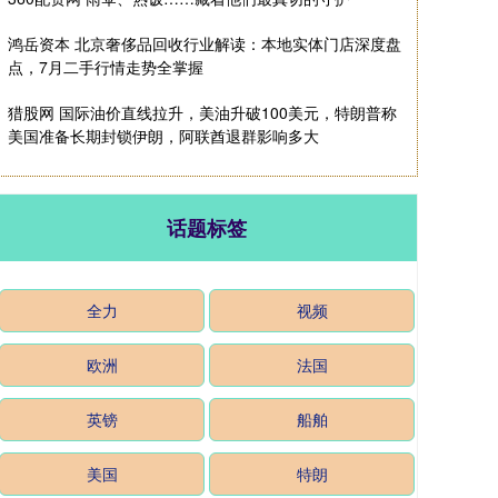
鸿岳资本 北京奢侈品回收行业解读：本地实体门店深度盘
点，7月二手行情走势全掌握
猎股网 国际油价直线拉升，美油升破100美元，特朗普称
美国准备长期封锁伊朗，阿联酋退群影响多大
话题标签
全力
视频
欧洲
法国
英镑
船舶
美国
特朗