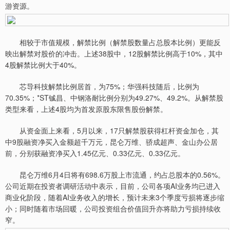
游资源。
相较于市值规模，解禁比例（解禁股数量占总股本比例）更能反
映出解禁对股价的冲击。上述38股中，12股解禁比例高于10%，其中
4股解禁比例大于40%。
芯导科技解禁比例居首，为75%；华强科技随后，比例为
70.35%；*ST铖昌、中钢洛耐比例分别为49.27%、49.2%。从解禁股
类型来看，上述4股均为首发原股东限售股份解禁。
从资金面上来看，5月以来，17只解禁股获得杠杆资金加仓，其
中9股融资净买入金额超千万元，昆仑万维、骄成超声、金山办公居
前，分别获融资净买入1.45亿元、0.33亿元、0.33亿元。
昆仑万维6月4日将有698.6万股上市流通，约占总股本的0.56%。
公司近期在投资者调研活动中表示，目前，公司各项AI业务均已进入
商业化阶段，随着AI业务收入的增长，预计未来3个季度亏损将逐步缩
小；同时随着市场回暖，公司投资组合价值回升亦将助力亏损持续收
窄。