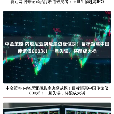
睿迎网 肿瘤耐药治疗赛道破局者：应世生物赴港IPO
中金策略 内塔尼亚胡悬崖边缘试探！目标距离中国使馆仅
800米！一旦失误，将酿成大祸