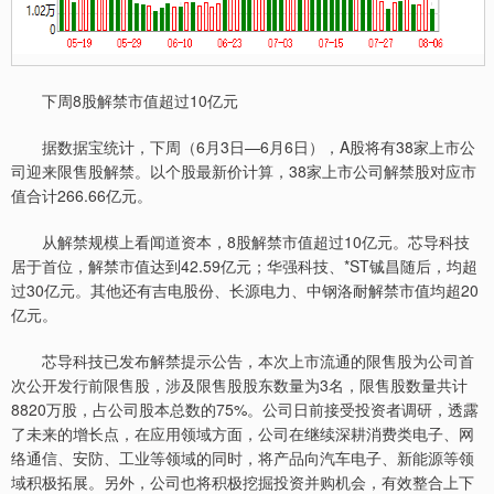
下周8股解禁市值超过10亿元
据数据宝统计，下周（6月3日—6月6日），A股将有38家上市公
司迎来限售股解禁。以个股最新价计算，38家上市公司解禁股对应市
值合计266.66亿元。
从解禁规模上看闻道资本，8股解禁市值超过10亿元。芯导科技
居于首位，解禁市值达到42.59亿元；华强科技、*ST铖昌随后，均超
过30亿元。其他还有吉电股份、长源电力、中钢洛耐解禁市值均超20
亿元。
芯导科技已发布解禁提示公告，本次上市流通的限售股为公司首
次公开发行前限售股，涉及限售股股东数量为3名，限售股数量共计
8820万股，占公司股本总数的75%。公司日前接受投资者调研，透露
了未来的增长点，在应用领域方面，公司在继续深耕消费类电子、网
络通信、安防、工业等领域的同时，将产品向汽车电子、新能源等领
域积极拓展。另外，公司也将积极挖掘投资并购机会，有效整合上下