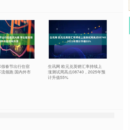
寒假春节出行住宿
生讯网 欧元兑英镑汇率持续上
客流领跑 国内外市
涨测试周高点08740，2025年预
计升值55%