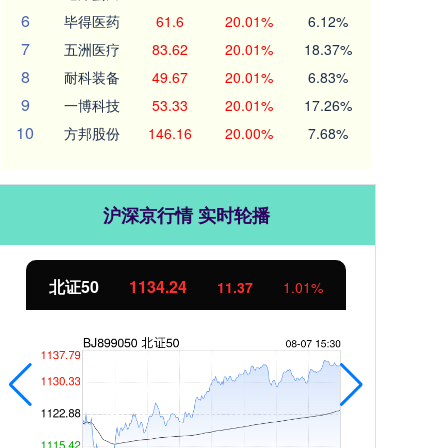
6
毕得医药
61.6
20.01%
6.12%
7
五洲医疗
83.62
20.01%
18.37%
8
耐科装备
49.67
20.01%
6.83%
9
一博科技
53.33
20.01%
17.26%
10
方邦股份
146.16
20.00%
7.68%
沪深京行情 实时轮播
北证50
1134.24
创
11.37
1.01%