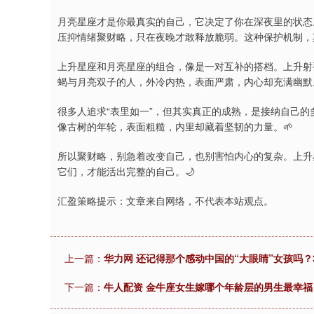
月亮星座才是你最真实的自己，它决定了你在深夜里的状态
压抑情绪聚财略，只在夜晚才敢释放脆弱。这种保护机制，
上升星座和月亮星座的组合，像是一对互补的搭档。上升射
蝎与月亮双子的人，外冷内热，表面严肃，内心却充满幽默
很多人追求“表里如一”，但其实真正的成熟，是接纳自己
像古树的年轮，表面粗糙，内里却藏着坚韧的力量。🌱
所以聚财略，别急着改变自己，也别害怕内心的复杂。上升
它们，才能活出完整的自己。🌙
汇盈策略提示：文章来自网络，不代表本站观点。
上一篇：
华力网 还记得那个感动中国的“大眼睛”女孩吗？
下一篇：
牛人配资 金牛座女生嫁哪个年龄层的男生最幸