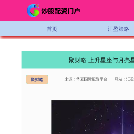
首页
汇盈策略
聚财略 上升星座与月亮
来源：华夏国际配资平台
网站：汇盈
聚财略