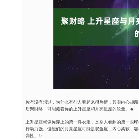
深证成指
14311.01
9.68
1.02%
200.89
1
你有没有想过，为什么有些人看起来很热情，其实内心却藏
后聚财略，可能藏着你的上升星座和月亮星座的较量。🔥
上升星座就像你穿上的第一件衣服，是别人看到的第一眼印
行动力强。但他们的月亮星座可能是双鱼座，内心柔软，容
弹性。✨