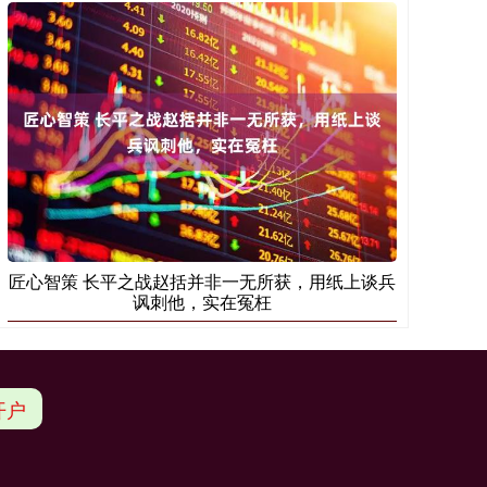
匠心智策 长平之战赵括并非一无所获，用纸上谈兵
讽刺他，实在冤枉
开户