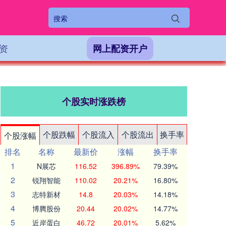
资
网上配资开户
个股实时涨跌榜
个股跌幅
个股流入
个股流出
换手率
个股涨幅
排名
名称
最新价
涨幅
换手率
1
N展芯
116.52
396.89%
79.39%
2
锐翔智能
110.02
20.21%
16.80%
3
志特新材
14.8
20.03%
14.18%
4
博腾股份
20.44
20.02%
14.77%
5
近岸蛋白
46.72
20.01%
5.62%