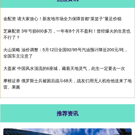
金配资 请大家放心！新发地市场全力保障首都“菜篮子”量足价稳
芝麻配资 3年亏损600多万，一年有8个月不盈利！曾经爆火的生意也
不行了？
火山策略 油价调整：5月12日全国92/95号汽油预计降近200元/吨，
全国车主注意了
大盈家 中国风水顶流的6座城，藏着天地灵气，此生一定要去一次
摩根证券 俄罗斯士兵被困后战斗68天，战友们用无人机给他送来了地
雷、果酱
推荐资讯