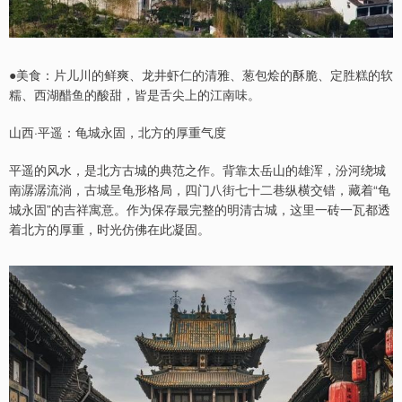
●美食：片儿川的鲜爽、龙井虾仁的清雅、葱包烩的酥脆、定胜糕的软
糯、西湖醋鱼的酸甜，皆是舌尖上的江南味。
山西·平遥：龟城永固，北方的厚重气度
平遥的风水，是北方古城的典范之作。背靠太岳山的雄浑，汾河绕城
南潺潺流淌，古城呈龟形格局，四门八街七十二巷纵横交错，藏着“龟
城永固”的吉祥寓意。作为保存最完整的明清古城，这里一砖一瓦都透
着北方的厚重，时光仿佛在此凝固。