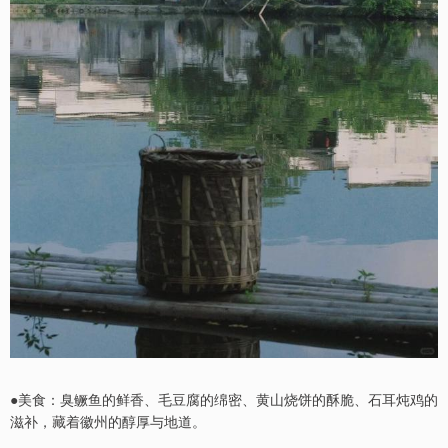
●美食：臭鳜鱼的鲜香、毛豆腐的绵密、黄山烧饼的酥脆、石耳炖鸡的
滋补，藏着徽州的醇厚与地道。