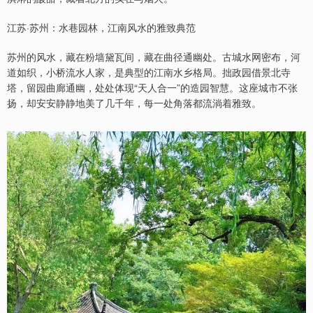
江苏·苏州：水巷园林，江南风水的雅致典范
苏州的风水，藏在粉墙黛瓦间，藏在曲径通幽处。古城水网密布，河
道如织，小桥流水人家，是典型的江南水乡格局。拙政园借景北寺
塔，留园曲廊通幽，处处体现“天人合一”的造园智慧。这座城市不张
扬，却安安静静地美了几千年，每一处角落都流淌着雅致。