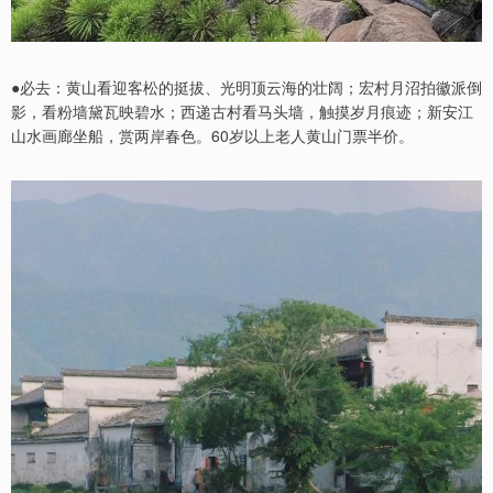
●必去：黄山看迎客松的挺拔、光明顶云海的壮阔；宏村月沼拍徽派倒
影，看粉墙黛瓦映碧水；西递古村看马头墙，触摸岁月痕迹；新安江
山水画廊坐船，赏两岸春色。60岁以上老人黄山门票半价。