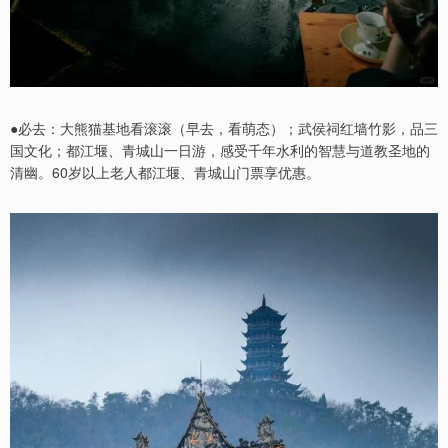
●必去：大熊猫基地看滚滚（早去，看萌态）；武侯祠红墙竹影，品三
国文化；都江堰、青城山一日游，感受千年水利的智慧与道教圣地的
清幽。60岁以上老人都江堰、青城山门票享优惠。