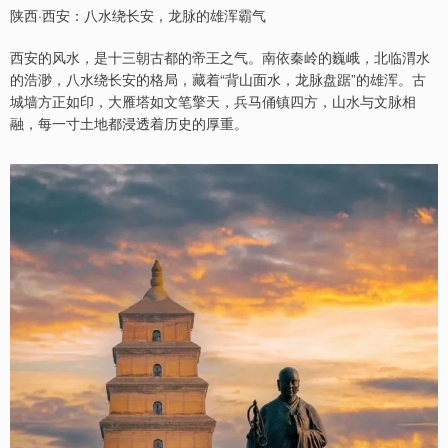
陕西·西安：八水绕长安，龙脉的雄浑霸气
西安的风水，是十三朝古都的帝王之气。南依秦岭的巍峨，北临渭水
的浩渺，八水绕长安的格局，藏着“背山面水，龙脉盘踞”的雄浑。古
城墙方正如印，大雁塔如文笔擎天，兵马俑镇四方，山水与文脉相
融，每一寸土地都浸透着历史的厚重。