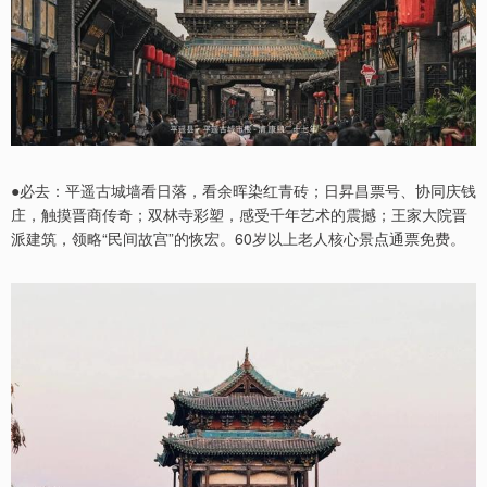
●必去：平遥古城墙看日落，看余晖染红青砖；日昇昌票号、协同庆钱
庄，触摸晋商传奇；双林寺彩塑，感受千年艺术的震撼；王家大院晋
派建筑，领略“民间故宫”的恢宏。60岁以上老人核心景点通票免费。