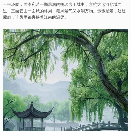
玉带环腰，西湖宛若一颗温润的明珠嵌于城中，京杭大运河穿城而
过，三面云山一面城的格局，藏风聚气又水润万物。步步是景，处处
藏韵，连风里都裹挟着江南的温柔。