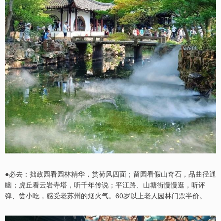
●必去：拙政园看园林精华，赏荷风四面；留园看假山奇石，品曲径通
幽；虎丘看云岩寺塔，听千年传说；平江路、山塘街慢慢逛，听评
弹、尝小吃，感受老苏州的烟火气。60岁以上老人园林门票半价。