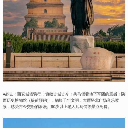
●必去：西安城墙骑行，俯瞰古城古今；兵马俑看地下军团的震撼；陕
西历史博物馆（提前预约），触摸千年文明；大雁塔北广场音乐喷
泉，感受古今交融的浪漫。60岁以上老人兵马俑等景点免费。