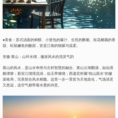
●美食：苏式汤面的鲜醇、小笼包的爆汁、生煎的酥脆、桂花糖藕的香
甜、松鼠鳜鱼的酸甜，皆是江南的细腻与温柔。
安徽·黄山：山环水绕，徽派风水的清灵气韵
黄山的风水，是山水奇绝与古村智慧的融合。黄山云海翻涌，如仙境
般缥缈；新安江绕境流淌，似玉带缠绕；西递宏村藏“枕山面水”的徽
派格局，完美契合风水精髓。这里一步一景皆为天地造化，气场清灵
又悠远，连空气都带着水墨的诗意。