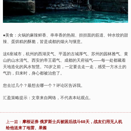
●美食：火锅的麻辣鲜香、串串香的热闹、担担面的筋道、钟水饺的甜
辣、蛋烘糕的酥脆，皆是成都的烟火与惬意。
这6座城市，杭州的西湖灵气、平遥的古城厚气、苏州的园林雅气、黄
山的山水清气、西安的帝王霸气、成都的天府福气——每一处都藏着
天地造化的风水智慧。70岁之前，一定要去走一走，感受一方水土的
气韵，归来时，身心都被治愈了。
您去过几个？最想去哪一个？评论区告诉我。
汇盈策略提示：文章来自网络，不代表本站观点。
上一篇：
摩根证券 俄罗斯士兵被困后战斗68天，战友们用无人机
给他送来了地雷、果酱