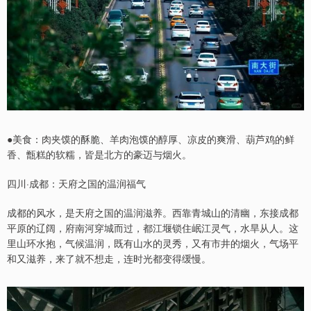
●美食：肉夹馍的酥脆、羊肉泡馍的醇厚、凉皮的爽滑、葫芦鸡的鲜
香、甑糕的软糯，皆是北方的豪迈与烟火。
四川·成都：天府之国的温润福气
成都的风水，是天府之国的温润滋养。西靠青城山的清幽，东接成都
平原的辽阔，府南河穿城而过，都江堰锁住岷江灵气，水旱从人。这
里山环水抱，气候温润，既有山水的灵秀，又有市井的烟火，气场平
和又滋养，来了就不想走，连时光都变得缓慢。