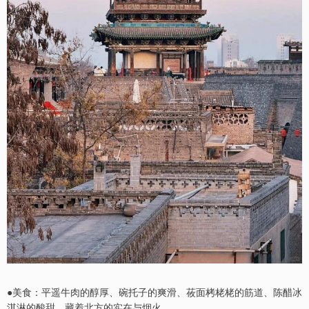
●美食：平遥牛肉的醇厚、碗托子的爽滑、莜面栲栳栳的筋道、陈醋冰
淇淋的酸甜，藏着北方的实在与烟火。