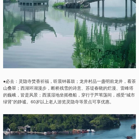
●必去：灵隐寺焚香祈福，听晨钟暮鼓；龙井村品一盏明前龙井，看茶
山叠翠；西湖环湖漫步，断桥残雪的诗意、苏堤春晓的烂漫、雷峰塔
的巍峨，皆是风景；西溪湿地坐摇橹船，穿行于芦苇荡间，感受“城市
绿肾”的静谧。60岁以上老人游览灵隐寺等景点可享优惠。