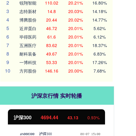
2
锐翔智能
110.02
20.21%
16.80%
3
志特新材
14.8
20.03%
14.18%
4
博腾股份
20.44
20.02%
14.77%
5
近岸蛋白
46.72
20.01%
5.62%
6
毕得医药
61.6
20.01%
6.12%
7
五洲医疗
83.62
20.01%
18.37%
8
耐科装备
49.67
20.01%
6.83%
9
一博科技
53.33
20.01%
17.26%
10
方邦股份
146.16
20.00%
7.68%
沪深京行情 实时轮播
北证50
1134.24
创
11.37
1.01%