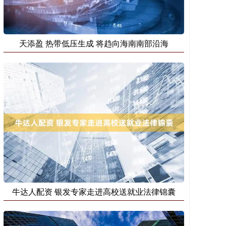
天添盈 热带低压生成 将趋向海南南部沿海
牛达人配资 银发专家走进高校送就业法律锦囊