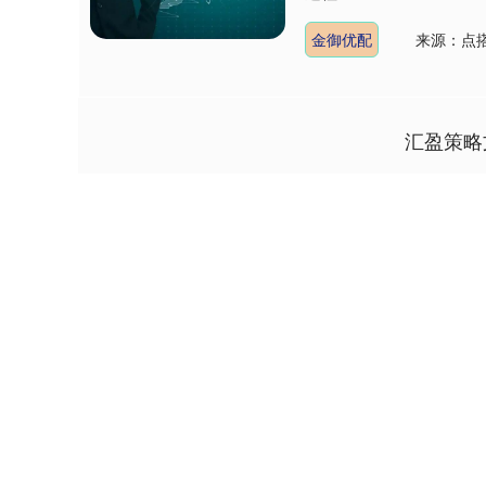
金御优配
来源：点
汇盈策略
深证成指
14311.01
9.68
1.02%
200.89
1