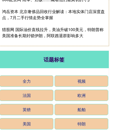
鸿岳资本 北京奢侈品回收行业解读：本地实体门店深度盘
点，7月二手行情走势全掌握
猎股网 国际油价直线拉升，美油升破100美元，特朗普称
美国准备长期封锁伊朗，阿联酋退群影响多大
话题标签
全力
视频
法国
欧洲
英镑
船舶
美国
特朗