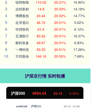
2
锐翔智能
110.02
20.21%
16.80%
3
志特新材
14.8
20.03%
14.18%
4
博腾股份
20.44
20.02%
14.77%
5
近岸蛋白
46.72
20.01%
5.62%
6
毕得医药
61.6
20.01%
6.12%
7
五洲医疗
83.62
20.01%
18.37%
8
耐科装备
49.67
20.01%
6.83%
9
一博科技
53.33
20.01%
17.26%
10
方邦股份
146.16
20.00%
7.68%
沪深京行情 实时轮播
沪深300
4694.44
北
43.13
0.93%