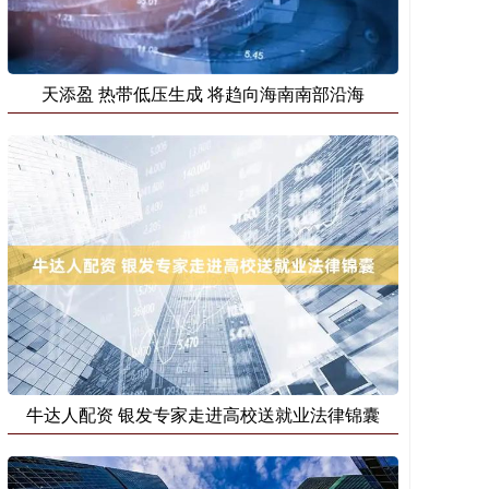
天添盈 热带低压生成 将趋向海南南部沿海
牛达人配资 银发专家走进高校送就业法律锦囊