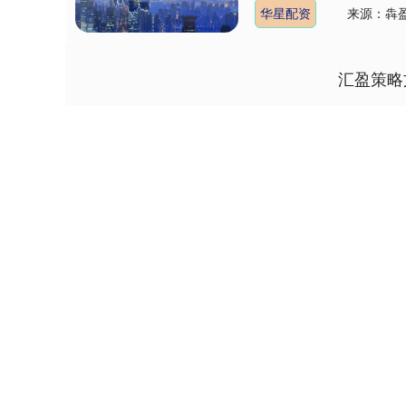
华星配资
来源：犇
汇盈策略
上证指数
3940.04
4.40
2.13%
39.68
1.