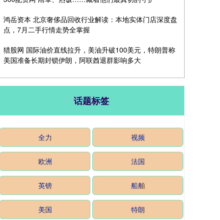
鸿岳资本 北京奢侈品回收行业解读：本地实体门店深度盘
点，7月二手行情走势全掌握
猎股网 国际油价直线拉升，美油升破100美元，特朗普称
美国准备长期封锁伊朗，阿联酋退群影响多大
话题标签
全力
视频
欧洲
法国
英镑
船舶
美国
特朗