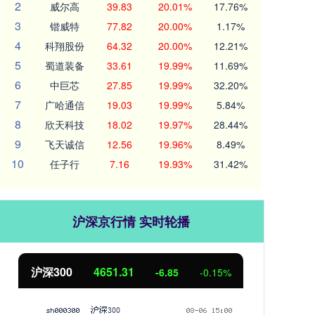
2
威尔高
39.83
20.01%
17.76%
3
锴威特
77.82
20.00%
1.17%
4
科翔股份
64.32
20.00%
12.21%
5
蜀道装备
33.61
19.99%
11.69%
6
中巨芯
27.85
19.99%
32.20%
7
广哈通信
19.03
19.99%
5.84%
8
欣天科技
18.02
19.97%
28.44%
9
飞天诚信
12.56
19.96%
8.49%
10
任子行
7.16
19.93%
31.42%
沪深京行情 实时轮播
北证50
1122.88
创业
3.42
0.30%