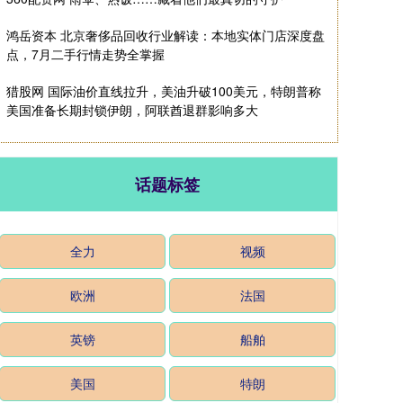
鸿岳资本 北京奢侈品回收行业解读：本地实体门店深度盘
点，7月二手行情走势全掌握
猎股网 国际油价直线拉升，美油升破100美元，特朗普称
美国准备长期封锁伊朗，阿联酋退群影响多大
话题标签
全力
视频
欧洲
法国
英镑
船舶
美国
特朗