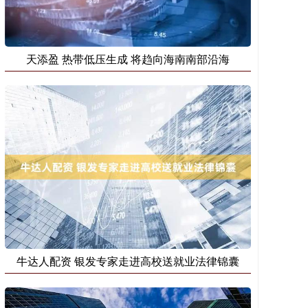
天添盈 热带低压生成 将趋向海南南部沿海
牛达人配资 银发专家走进高校送就业法律锦囊