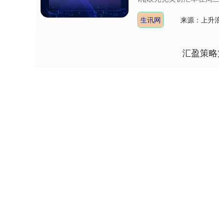
生讯网
来源：上升
汇盈策略
深证成指
14110.12
1.92
0.57%
-34.08
-