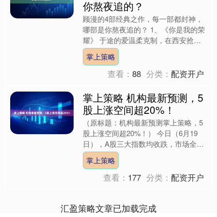
你熬夜追的？
顾漫的4部经典之作，每一部都封神，
哪部是你熬夜追的？ 1、《你是我的荣
耀》 于途的爱温柔克制，在西安抢救
卫星的时候他就决定回航天所，在从西
掌上策略
安回来后又看到关在沈净....
查看：
88
分类：
配资开户
掌上策略 机构最新预测，5
股上涨空间超20%！
（原标题：机构最新预测掌上策略，5
股上涨空间超20%！） 今日（6月19
日），A股三大指数均收跌，市场全天
成交额1.28万亿元，较前一交易日增量
掌上策略
591亿元；收盘....
查看：
177
分类：
配资开户
汇盈策略文章已加载完成