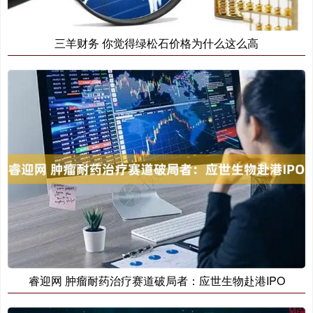
三羊财务 你觉得绿松石价格为什么这么高
睿迎网 肿瘤耐药治疗赛道破局者：应世生物赴港IPO