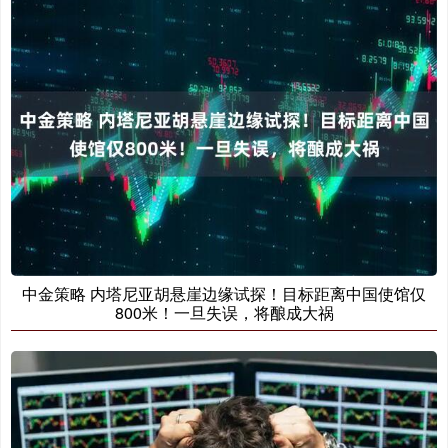
中金策略 内塔尼亚胡悬崖边缘试探！目标距离中国使馆仅
800米！一旦失误，将酿成大祸