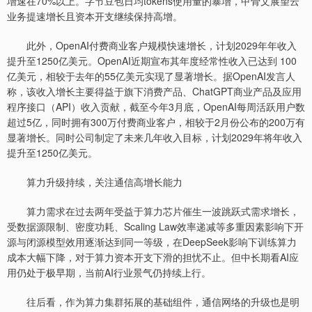
增速在70%以上。字节豆包日均tokens使用量的暴增，甲骨文展望云
业务提速增长且资本开支继续保持高增。
此外，OpenAI付费商业客户规模快速增长，计划2029年年收入
提升至1250亿美元。OpenAI近期宣布其年度经常性收入已达到 100
亿美元，相较于去年的55亿美元实现了显著增长。据OpenAI发言人
称，该收入增长主要得益于旗下消费产品、ChatGPT商业产品及应用
程序接口（API）收入贡献，截至今年3月底，OpenAI每周活跃用户数
超过5亿，同时拥有300万付费商业客户，相较于2月份公布的200万有
显著增长。同时公司制定了未来几年收入目标，计划2029年将年收入
提升至1250亿美元。
算力升级持续，关注通信高增长能力
算力需求在过去两年受益于算力芯片催生一波跳跃式需求增长，
受数据源限制、密度功耗、Scaling Law效率递减等多重因素影响下开
源与闭源模型效用逐渐达到同一等级，在DeepSeek影响下训练算力
成本大幅下降，对于算力资本开支下滑的担忧不止。但中长期看AI应
用仍处于极早期，当前AI行业景气仍持续上行。
往后看，作为算力集群拓展的基础组件，通信网络的升级也是明