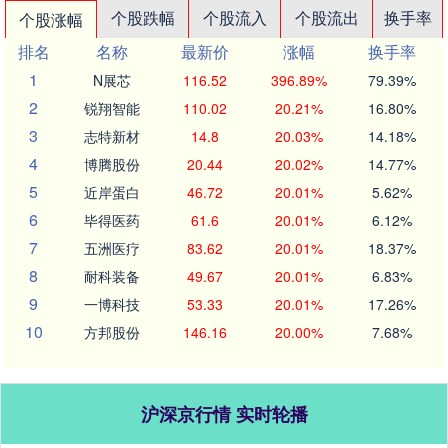
个股跌幅
个股流入
个股流出
换手率
个股涨幅
排名
名称
最新价
涨幅
换手率
1
N展芯
116.52
396.89%
79.39%
2
锐翔智能
110.02
20.21%
16.80%
3
志特新材
14.8
20.03%
14.18%
4
博腾股份
20.44
20.02%
14.77%
5
近岸蛋白
46.72
20.01%
5.62%
6
毕得医药
61.6
20.01%
6.12%
7
五洲医疗
83.62
20.01%
18.37%
8
耐科装备
49.67
20.01%
6.83%
9
一博科技
53.33
20.01%
17.26%
10
方邦股份
146.16
20.00%
7.68%
沪深京行情 实时轮播